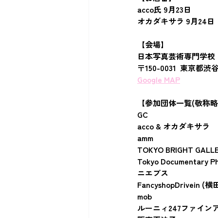
acco氏 9月23日
オカダキサラ 9月24日
【会場】
日本写真芸術専門学校
〒150-0031  東京
Google MAP
【参加団体一覧(敬称略
GC
acco & オカダキサラ
amm
TOKYO BRIGHT GALL
Tokyo Documentary P
ニエプス
FancyshopDrivei
mob
ルーニィ247ファイン