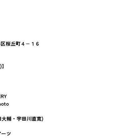
都渋谷区桜丘町４−１６
)】
ERY
hoto
n (横田大輔・宇田川直寛)
アーツ