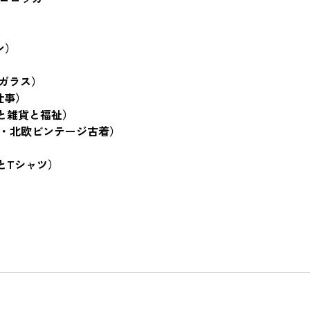
ン）
吹きガラス）
仕事）　
と雑貨と福祉）　
ロッパ・北欧ビンテージ古着）
）　
とTシャツ）