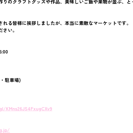
作りのクラフトグッズや作品、美味しいご飯や果物が並ぶ、と
される皆様に挨拶しましたが、本当に素敵なマーケットです。
ださい。
6:00
・駐車場)
o.gl/KMns26JS4FxugCXv9
g.jp/