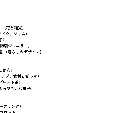
PETAL（花と雑貨）
芋、ブドウ、ジャム）
子）
KS （陶製ジュエリー）
 （暮らしのデザイン)
ごはん）　
イスとアジア食材とざっか）　
ブレンド茶）
どらやき、和菓子）
（マーブリング）　　
ッコロッカ