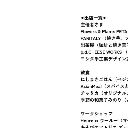
⚫︎出店一覧⚫︎
主催者さま
Flowers & Plants 
PARITALY （焼き
出茶屋（珈琲と焼き菓
p.d.CHEESE WOR
ヨシタ手工業デザイン室
飲食
にしまきごはん（ベジ
AsianMeal（スパ
チャリカ（オリジナル
季節の和菓子みのり（
ワークショップ
Heureux ウールー
あそびのアトリエ ズ