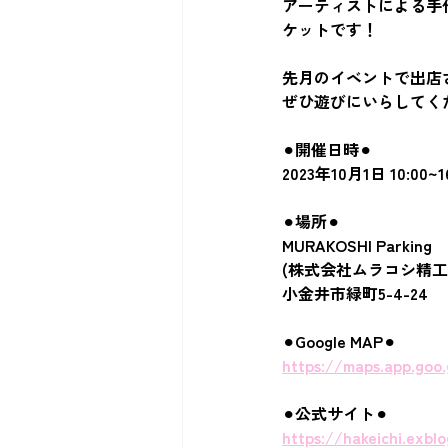
アーティストによる手
ケットです！
先月のイベントで出店
ぜひ遊びにいらしてく
⚫︎開催日時⚫︎
2023年10月1日 10:00~1
⚫︎場所⚫︎
MURAKOSHI Parking
(株式会社ムラコシ精工
小金井市緑町5-4-24
⚫︎Google MAP⚫︎
https://maps.app.go
⚫︎公式サイト⚫︎
https://hakeichi.exblo